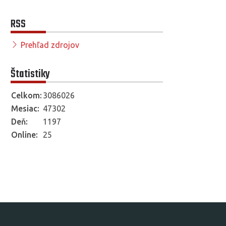
RSS
Prehľad zdrojov
Štatistiky
Celkom:
3086026
Mesiac:
47302
Deň:
1197
Online:
25