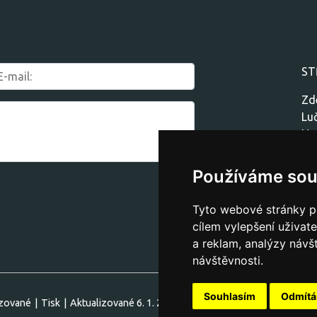
ST
Zd
Lu
No
50
Používáme sou
Tyto webové stránky po
cílem vylepšení uživat
a reklam, analýzy návš
návštěvnosti.
Souhlasím
Odmít
izované
|
Tisk
|
Aktualizované 6. 1. 2026