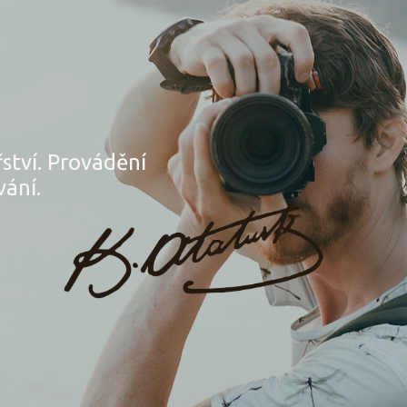
řství. Provádění
vání.