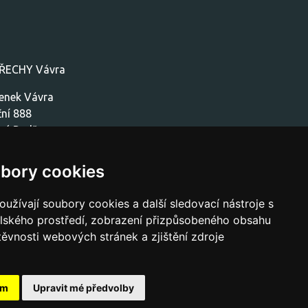
ŘECHY Vávra
enek Vávra
ční 888
vý Bydžov
401
bory cookies
737111154
vavra.nb.strechy@seznam.cz
užívají soubory cookies a další sledovací nástroje s
elského prostředí, zobrazení přizpůsobeného obsahu
těvnosti webových stránek a zjištění zdroje
ám
Upravit mé předvolby