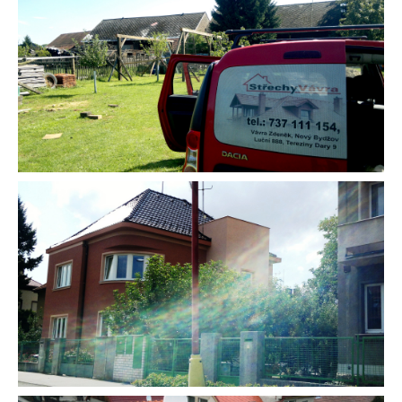
cookies
Tyto webové stránky používají
soubory cookies a další sledovací
nástroje s cílem vylepšení
uživatelského prostředí, zobrazení
přizpůsobeného obsahu a reklam,
analýzy návštěvnosti webových
stránek a zjištění zdroje
návštěvnosti.
Souhlasím
Odmítám
Upravit mé předvolby