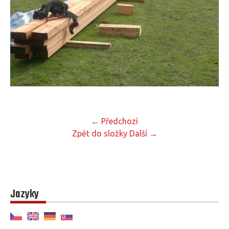
← Předchozí
Zpět do složky
Další →
Jazyky