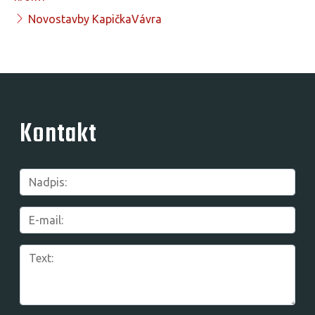
Novostavby KapičkaVávra
Kontakt