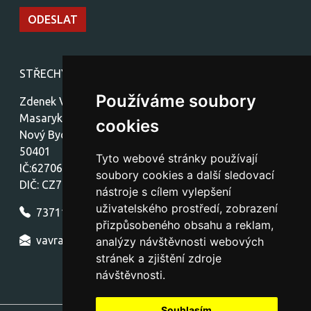
STŘECHY-stavby Vávra
Používáme soubory
Zdenek Vávra
Masarykovo náměstí 1459
cookies
Nový Bydžov
50401
Tyto webové stránky používají
IČ:62706772
soubory cookies a další sledovací
DIČ: CZ7712300772
nástroje s cílem vylepšení
uživatelského prostředí, zobrazení
737111154
přizpůsobeného obsahu a reklam,
vavra.nb.strechy@seznam.cz
analýzy návštěvnosti webových
stránek a zjištění zdroje
návštěvnosti.
Souhlasím