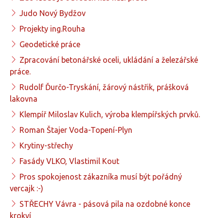
Judo Nový Bydžov
Projekty ing.Rouha
Geodetické práce
Zpracování betonářské oceli, ukládání a železářské
práce.
Rudolf Ďurčo-Tryskání, žárový nástřik, prášková
lakovna
Klempíř Miloslav Kulich, výroba klempířských prvků.
Roman Štajer Voda-Topení-Plyn
Krytiny-střechy
Fasády VLKO, Vlastimil Kout
Pros spokojenost zákazníka musí být pořádný
vercajk :-)
STŘECHY Vávra - pásová pila na ozdobné konce
krokví