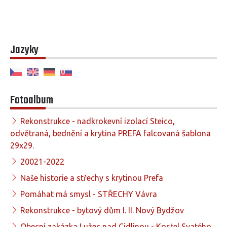
Jazyky
Fotoalbum
Rekonstrukce - nadkrokevní izolací Steico,
odvětraná, bednění a krytina PREFA falcovaná šablona
29x29.
20021-2022
Naše historie a střechy s krytinou Prefa
Pomáhat má smysl - STŘECHY Vávra
Rekonstrukce - bytový dům I. II. Nový Bydžov
Obecní zakázka Lužec nad Cidlinou - Kostel Svatého