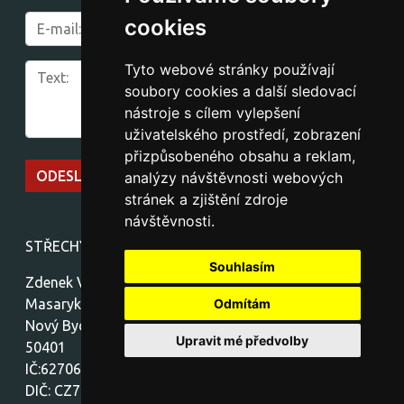
cookies
Tyto webové stránky používají
soubory cookies a další sledovací
nástroje s cílem vylepšení
uživatelského prostředí, zobrazení
přizpůsobeného obsahu a reklam,
analýzy návštěvnosti webových
stránek a zjištění zdroje
návštěvnosti.
STŘECHY-stavby Vávra
Souhlasím
Zdenek Vávra
Masarykovo náměstí 1459
Odmítám
Nový Bydžov
Upravit mé předvolby
50401
IČ:62706772
DIČ: CZ7712300772