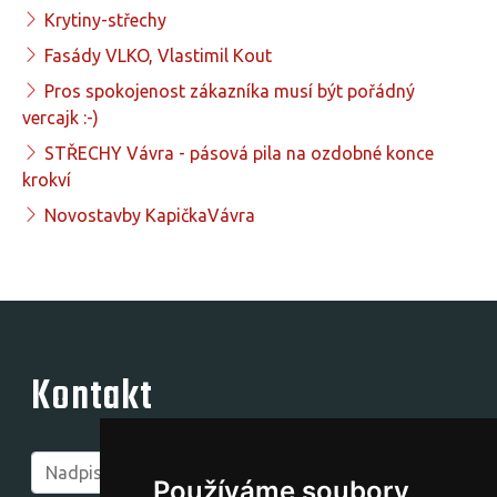
Krytiny-střechy
Fasády VLKO, Vlastimil Kout
Pros spokojenost zákazníka musí být pořádný
vercajk :-)
STŘECHY Vávra - pásová pila na ozdobné konce
krokví
Novostavby KapičkaVávra
Kontakt
Používáme soubory