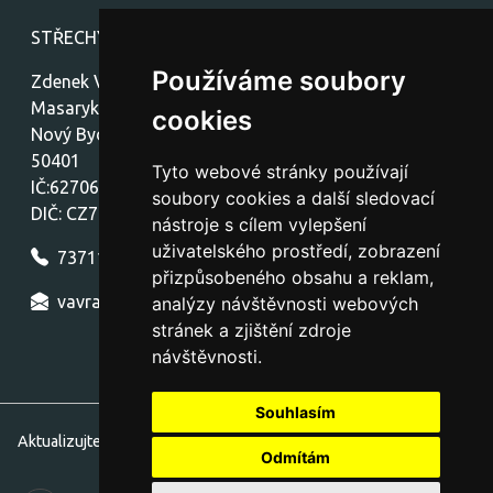
STŘECHY-stavby Vávra
Používáme soubory
Zdenek Vávra
Masarykovo náměstí 1459
cookies
Nový Bydžov
50401
Tyto webové stránky používají
IČ:62706772
soubory cookies a další sledovací
DIČ: CZ7712300772
nástroje s cílem vylepšení
uživatelského prostředí, zobrazení
737111154
přizpůsobeného obsahu a reklam,
vavra.nb.strechy@seznam.cz
analýzy návštěvnosti webových
stránek a zjištění zdroje
návštěvnosti.
Souhlasím
Aktualizujte nastavení souborů cookie.
Odmítám