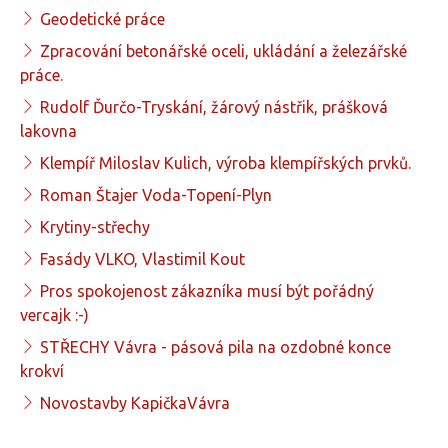
Geodetické práce
Zpracování betonářské oceli, ukládání a železářské
práce.
Rudolf Ďurčo-Tryskání, žárový nástřik, prášková
lakovna
Klempíř Miloslav Kulich, výroba klempířských prvků.
Roman Štajer Voda-Topení-Plyn
Krytiny-střechy
Fasády VLKO, Vlastimil Kout
Pros spokojenost zákazníka musí být pořádný
vercajk :-)
STŘECHY Vávra - pásová pila na ozdobné konce
krokví
Novostavby KapičkaVávra