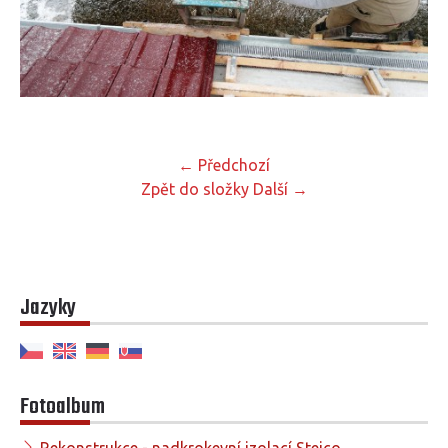
← Předchozí
Zpět do složky
Další →
Jazyky
Fotoalbum
Rekonstrukce - nadkrokevní izolací Steico,