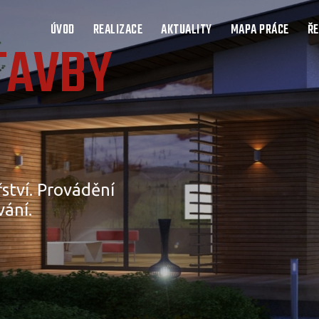
ÚVOD
REALIZACE
AKTUALITY
MAPA PRÁCE
ŘE
TAVBY
řství. Provádění
vání.