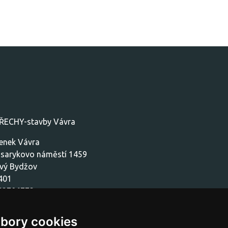
ŘECHY-stavby Vávra
enek Vávra
sarykovo náměstí 1459
vý Bydžov
401
:62706772
Č: CZ7712300772
bory cookies
737111154