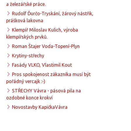
a železářské práce.
Rudolf Ďurčo-Tryskání, žárový nástřik,
prášková lakovna
Klempíř Miloslav Kulich, výroba
klempířských prvků.
Roman Štajer Voda-Topení-Plyn
Krytiny-střechy
Fasády VLKO, Vlastimil Kout
Pros spokojenost zákazníka musí být
pořádný vercajk :-)
STŘECHY Vávra - pásová pila na
ozdobné konce krokví
Novostavby KapičkaVávra