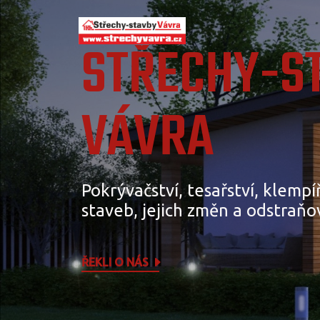
STŘECHY-S
VÁVRA
Pokrývačství, tesařství, klempí
staveb, jejich změn a odstraňo
ŘEKLI O NÁS