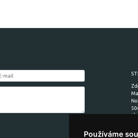
ST
Zd
Ma
No
50
IČ
DI
Používáme sou