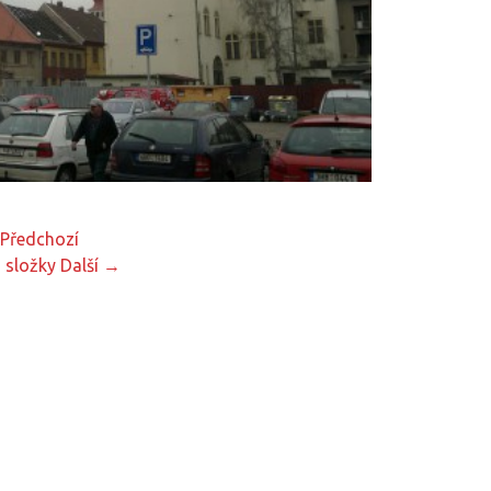
Předchozí
 složky
Další →