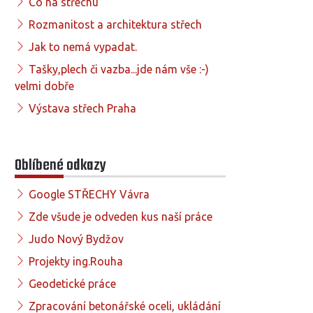
Co na střechu
Rozmanitost a architektura střech
Jak to nemá vypadat.
Tašky,plech či vazba...jde nám vše :-)
velmi dobře
Výstava střech Praha
Oblíbené odkazy
Google STŘECHY Vávra
Zde všude je odveden kus naší práce
Judo Nový Bydžov
Projekty ing.Rouha
Geodetické práce
Zpracování betonářské oceli, ukládání