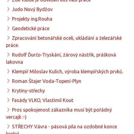
Judo Nový Bydžov
Projekty ing.Rouha
Geodetické práce
Zpracování betonářské oceli, ukládání a železářské
práce.
Rudolf Ďurčo-Tryskání, žárový nástřik, prášková
lakovna
Klempíř Miloslav Kulich, výroba klempířských prvků.
Roman Štajer Voda-Topení-Plyn
Krytiny-střechy
Fasády VLKO, Vlastimil Kout
Pros spokojenost zákazníka musí být pořádný
vercajk :-)
STŘECHY Vávra - pásová pila na ozdobné konce
krokví