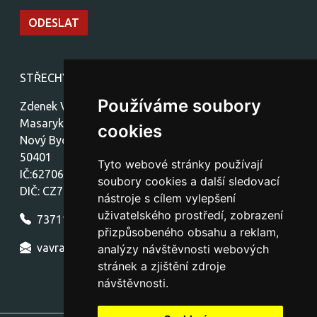
STŘECHY-stavby Vávra
Používáme soubory
Zdenek Vávra
Masarykovo náměstí 1459
cookies
Nový Bydžov
50401
Tyto webové stránky používají
IČ:62706772
soubory cookies a další sledovací
DIČ: CZ7712300772
nástroje s cílem vylepšení
uživatelského prostředí, zobrazení
737111154
přizpůsobeného obsahu a reklam,
vavra.nb.strechy@seznam.cz
analýzy návštěvnosti webových
stránek a zjištění zdroje
návštěvnosti.