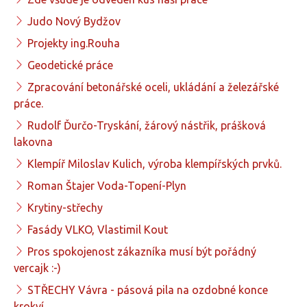
Judo Nový Bydžov
Projekty ing.Rouha
Geodetické práce
Zpracování betonářské oceli, ukládání a železářské
práce.
Rudolf Ďurčo-Tryskání, žárový nástřik, prášková
lakovna
Klempíř Miloslav Kulich, výroba klempířských prvků.
Roman Štajer Voda-Topení-Plyn
Krytiny-střechy
Fasády VLKO, Vlastimil Kout
Pros spokojenost zákazníka musí být pořádný
vercajk :-)
STŘECHY Vávra - pásová pila na ozdobné konce
krokví