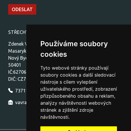
STŘECHY-stavby Vávra
Používáme soubory
Zdenek Vávra
Masarykovo náměstí 1459
cookies
Nový Bydžov
50401
Tyto webové stránky používají
IČ:62706772
soubory cookies a další sledovací
DIČ: CZ7712300772
nástroje s cílem vylepšení
uživatelského prostředí, zobrazení
737111154
přizpůsobeného obsahu a reklam,
vavra.nb.strechy@seznam.cz
analýzy návštěvnosti webových
stránek a zjištění zdroje
návštěvnosti.