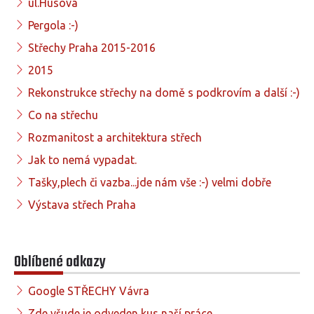
ul.Husova
Pergola :-)
Střechy Praha 2015-2016
2015
Rekonstrukce střechy na domě s podkrovím a další :-)
Co na střechu
Rozmanitost a architektura střech
Jak to nemá vypadat.
Tašky,plech či vazba...jde nám vše :-) velmi dobře
Výstava střech Praha
Oblíbené odkazy
Google STŘECHY Vávra
Zde všude je odveden kus naší práce