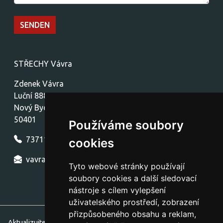
STŘECHY Vávra
Zdenek Vávra
Luční 888
Nový Bydžov
50401
Používáme soubory
737111154
cookies
vavra.nb.strechy@seznam.cz
Tyto webové stránky používají
soubory cookies a další sledovací
nástroje s cílem vylepšení
uživatelského prostředí, zobrazení
přizpůsobeného obsahu a reklam,
Aktualizujte nastavení souborů cookie.